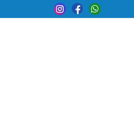
My-
My-
My-
dry_Instagram
aundry_Facebook
laundry_Whatsapp