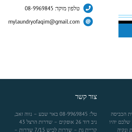
טלפון מוקד: 08-9969845
mylaundryofaqim@gmail.com
צור קשר
ת הכביסה
טל’: 08-9969845 באר שבע – נווה זאב,
שלכם יהיו
ניב דוד 26 אופקים – שדרות הרצל 43
 ונקיה
קריית גת – שדרות לכיש 7/15 שדרות –