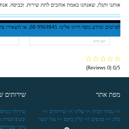
אותנו ותגלו, שאנחנו באמת אוהבים לתת שירות. וכביסה. אנח
לפרטים ומידע נוסף חייגו אלינו: 08-9969845, או השאירו פרטיכם בטופס המצורף
(0 Reviews)
0/5
מפת אתר
שירותים של
>> עמוד הבית
>> עלינו
>> שירותים
>>
שירותי כביסה
בלוג
>> סניפים
>> קלין בוקס
>> צור קשר
יבש
|
הסרת כ
ניקוי שטיחים 