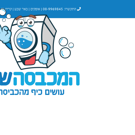
לג
התקשרו:
08-9969845
|
אופקים
|
באר שבע
|
קרית גת
|
תוכן