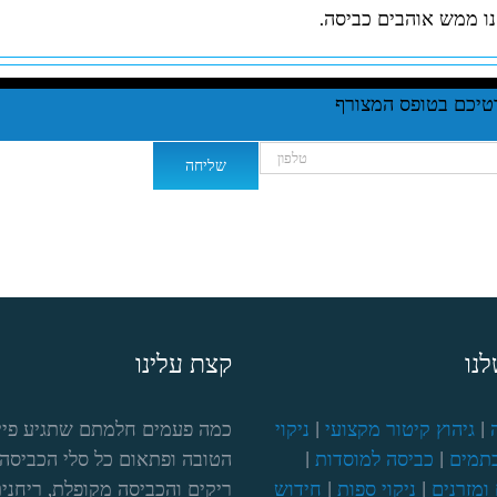
נו ממש אוהבים כביסה.
נו
קצת עלינו
|
גיהוץ קיטור מקצועי
|
ניקוי
כמה פעמים חלמתם שתגיע פיי
תמים
|
כביסה למוסדות
|
הטובה ופתאום כל סלי הכביסה 
ומזרנים
|
ניקוי ספות
|
חידוש
ריקים והכביסה מקופלת, ריחנית