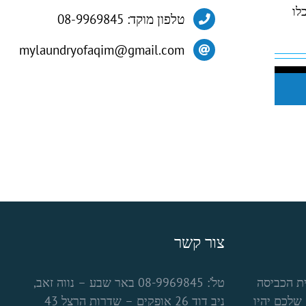
לו
טלפון מוקד: 08-9969845
mylaundryofaqim@gmail.com
צור קשר
ת הכביסה
טל’: 08-9969845 באר שבע – נווה זאב,
שלכם יהיו
ניב דוד 26 אופקים – שדרות הרצל 43