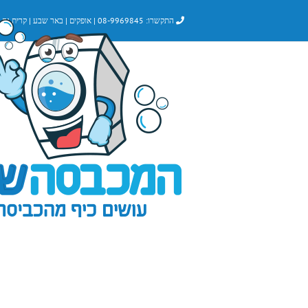
לג
התקשרו:
08-9969845
|
אופקים
|
באר שבע
|
קרית גת
|
תוכן