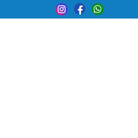
My-
My-
My-
dry_Instagram
aundry_Facebook
laundry_Whatsapp