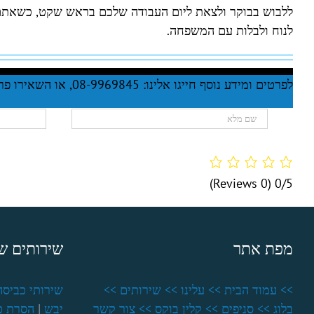
ללבוש בבוקר ולצאת ליום העבודה שלכם בראש שקט, כשאתם י
לנוח ולבלות עם המשפחה.
לפרטים ומידע נוסף חייגו אלינו: 08-9969845, או השאירו פרטיכם בטופס המצורף
(0 Reviews)
0/5
מפת אתר
שירותים של
>> עמוד הבית
>> עלינו
>> שירותים
>>
שירותי כביסה
בלוג
>> סניפים
>> קלין בוקס
>> צור קשר
יבש
|
הסרת כ