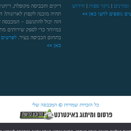
ומזרנים
|
ניקוי ספות
|
חידוש
ריקים והכביסה מקופלת, ריחנית
ים נוספים לחצו כאן >>
תהיה מוכנה לקפוץ לארונות? ה
הזה יכול להתגשם – המכבסה ש
במיוחד כדי לספק שירותים מת
בתחום הכביסה בעיר.
לפרטים נ
כאן >>
כל הזכויות שמורות © המכבסה שלי
My-
My-
My-