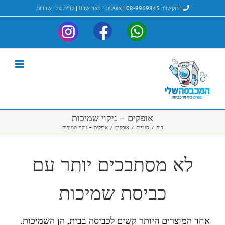
לג
התקשרו:
08-9969845
|
אופקים
|
באר שבע
|
קרית גת
|
שדרות
תוכן
My-
My-
My-
Instagram
ndry_Facebook
laundry_Whatsapp
אופקים – ניקוי שמיכות
בית
/
סניפים
/
אופקים
/
אופקים – ניקוי שמיכות
לא מסתבכים יותר עם
כביסת שמיכות
אחד המוצרים היותר קשים לכביסה בבית, הן השמיכות.