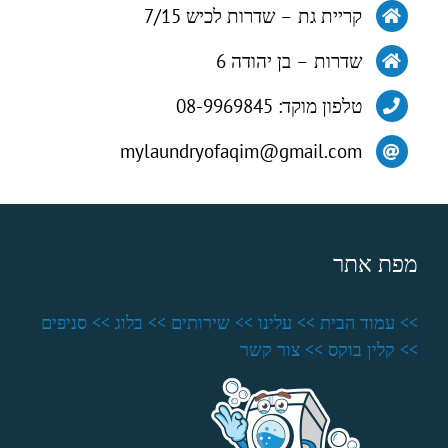
קריית גת – שדרות לכיש 7/15
שדרות – בן יהודה 6
טלפון מוקד: 08-9969845
mylaundryofaqim@gmail.com
מפת אתר
>> עמוד הבית
>> עלינו
>> שירותים
>> בלוג
>> סניפים
>> קלין בוקס
>> צור קשר