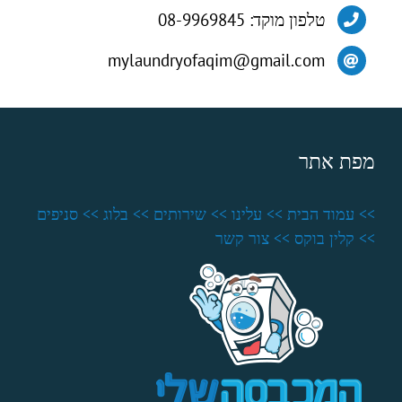
טלפון מוקד: 08-9969845
mylaundryofaqim@gmail.com
מפת אתר
>> עמוד הבית
>> עלינו
>> שירותים
>> בלוג
>> סניפים
>> קלין בוקס
>> צור קשר