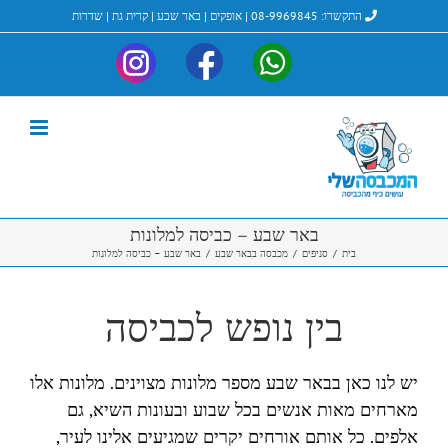
לג
התקשרו:
08-9969845
|
אופקים
|
באר שבע
|
קרית גת
|
שדרות
תוכן
My-
My-
My-
Instagram
ndry_Facebook
laundry_Whatsapp
באר שבע – כביסה למלונות
בית
/
סניפים
/
מכבסה בבאר שבע
/
באר שבע – כביסה למלונות
בין נופש לכביסה
יש לנו כאן בבאר שבע מספר מלונות מצוינים. מלונות אלו
מארחים מאות אנשים בכל שבוע ובעונות השיא, גם
אלפים. כל אותם אורחים יקרים שמגיעים אלינו לעיר,