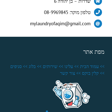
שדרות – בן יהודה 6
טלפון מוקד: 08-9969845
mylaundryofaqim@gmail.com
מפת אתר
>> עמוד הבית
>> עלינו
>> שירותים
>> בלוג
>> סניפים
>> קלין בוקס
>> צור קשר