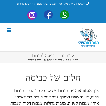
לג
התקשרו:
08-9969845
|
אופקים
|
באר שבע
|
קרית גת
|
שדרות
תוכן
My-
My-
My-
Instagram
ndry_Facebook
laundry_Whatsapp
קרית גת – כביסה למגבות
בית
/
סניפים
/
קרית גת
/
קרית גת – כביסה למגבות
חלום של כביסה
איך אנחנו אוהבים מגבות. יש לנו כל כך הרבה מגבות
בבית, שעוד מעט נצטרך לוותר על בגדים כדי לאפסן
אותן. מגבות קטנות, מגבות גדולות, מגבות דקות ומגבות