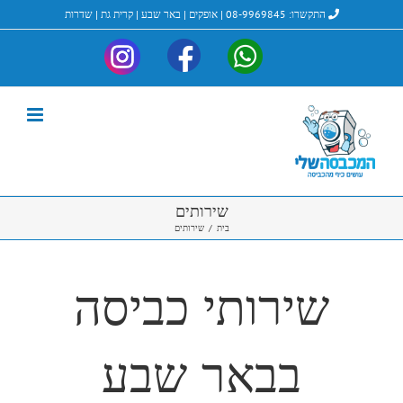
לג
התקשרו:
08-9969845
|
אופקים
|
באר שבע
|
קרית גת
|
שדרות
תוכן
My-
My-
My-
Instagram
ndry_Facebook
laundry_Whatsapp
שירותים
בית
/
שירותים
שירותי כביסה
בבאר שבע