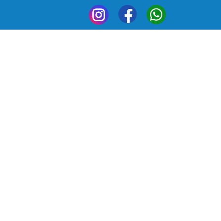
My-
My-
My-
dry_Instagram
aundry_Facebook
laundry_Whatsapp