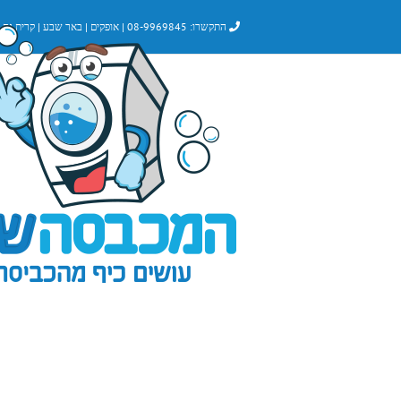
לג
התקשרו:
08-9969845
|
אופקים
|
באר שבע
|
קרית גת
|
תוכן