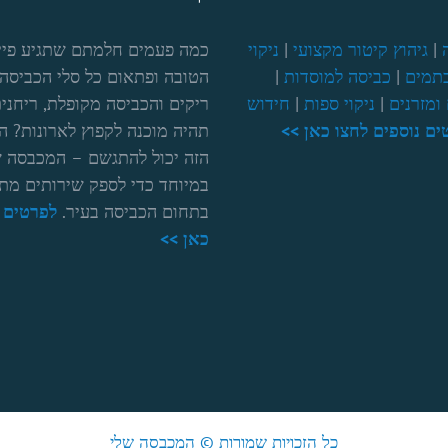
|
גיהוץ קיטור מקצועי
|
ניקוי
כמה פעמים חלמתם שתגיע פיי
תמים
|
כביסה למוסדות
|
הטובה ופתאום כל סלי הכביסה 
ומזרנים
|
ניקוי ספות
|
חידוש
ריקים והכביסה מקופלת, ריחנית
ים נוספים לחצו כאן >>
תהיה מוכנה לקפוץ לארונות? ה
הזה יכול להתגשם – המכבסה ש
במיוחד כדי לספק שירותים מת
בתחום הכביסה בעיר.
לפרטים נ
כאן >>
כל הזכויות שמורות © המכבסה שלי