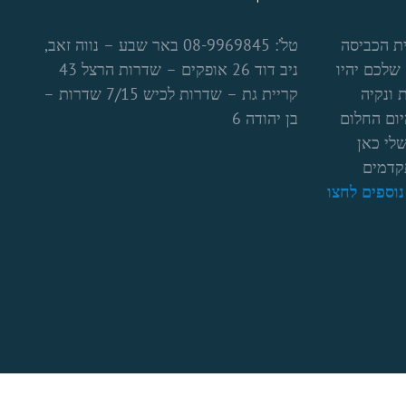
ת הכביסה
טל’: 08-9969845 באר שבע – נווה זאב,
שלכם יהיו
ניב דוד 26 אופקים – שדרות הרצל 43
 ונקיה
קריית גת – שדרות לכיש 7/15 שדרות –
יום החלום
בן יהודה 6
לי כאן
קדמים
וספים לחצו